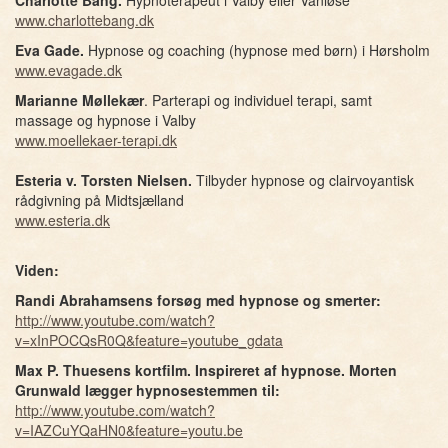
Charlotte Bang.
Hypnoterapeut i Valby eller Vanløse
www.charlottebang.dk
Eva Gade.
Hypnose og coaching (hypnose med børn) i Hørsholm
www.evagade.dk
Marianne Møllekær
. Parterapi og individuel terapi, samt
massage og hypnose i Valby
www.moellekaer-terapi.dk
Esteria v. Torsten Nielsen.
Tilbyder hypnose og clairvoyantisk
rådgivning på Midtsjælland
www.esteria.dk
Viden:
Randi Abrahamsens forsøg med hypnose og smerter:
http://www.youtube.com/watch?
v=xInPOCQsR0Q&feature=youtube_gdata
Max P. Thuesens kortfilm. Inspireret af hypnose. Morten
Grunwald lægger hypnosestemmen til:
http://www.youtube.com/watch?
v=IAZCuYQaHN0&feature=youtu.be