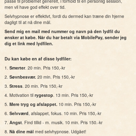
passe til problemet generelt, i forhold til en personlig session,
men vil have god effekt over tid.
Selvhypnose er effektivt, fordi du dermed kan træne din hjerne
dagligt til at nå dine mål.
Send mig en mail med nummer og navn på den lydfil du
ønsker at købe. Når du har betalt via MobilePay, sender jeg
dig et link med lydfilen.
Du kan købe en af disse lydfiler:
1.
Smerter
. 20 min. Pris 150,-kr
2.
Søvnbesvær.
20 min. Pris 150,-kr
3.
Stress
. 20 min. Pris 150,-kr
4. Motivation til
rygestop
. 13 min. Pris 150,-kr
5.
Mere tryg og afslappet.
10 min. Pris 150,-kr
6.
Selvværd
, afslappet, fokus. 10 min. Pris 150,-kr
7.
Angst
. Find tillid - m. musik. 10 min. Pris 150.-kr
8.
Nå dine mål
med selvhypnose. Udgået!