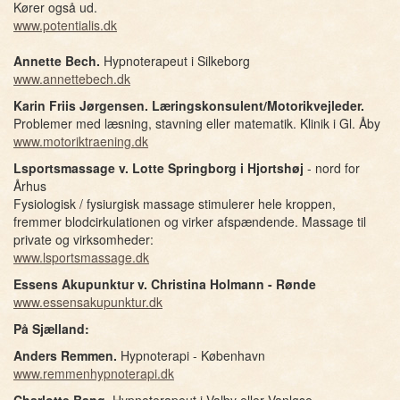
Kører også ud.
www.potentialis.dk
Annette Bech.
Hypnoterapeut i Silkeborg
www.annettebech.dk
Karin Friis Jørgensen. Læringskonsulent/Motorikvejleder.
Problemer med læsning, stavning eller matematik. Klinik i Gl. Åby
www.motoriktraening.dk
Lsportsmassage v. Lotte Springborg i Hjortshøj
- nord for
Århus
Fysiologisk / fysiurgisk massage stimulerer hele kroppen,
fremmer blodcirkulationen og virker afspændende. Massage til
private og virksomheder:
www.lsportsmassage.dk
Essens Akupunktur v. Christina Holmann - Rønde
www.essensakupunktur.dk
På Sjælland:
Anders Remmen.
Hypnoterapi - København
www.remmenhypnoterapi.dk