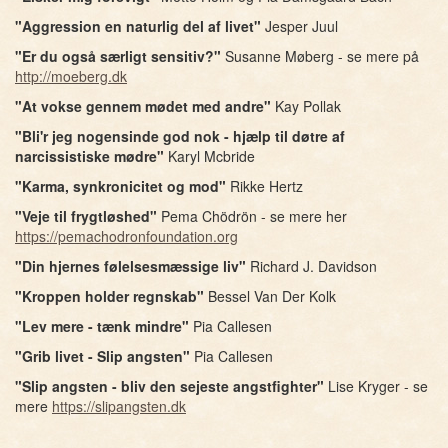
"Aggression en naturlig del af livet"
Jesper Juul
"Er du også særligt sensitiv?"
Susanne Møberg - se mere på
http://moeberg.dk
"At vokse gennem mødet med andre"
Kay Pollak
"Bli'r jeg nogensinde god nok - hjælp til døtre af
narcissistiske mødre"
Karyl Mcbride
"Karma, synkronicitet og mod"
Rikke Hertz
"Veje til frygtløshed"
Pema Chödrön - se mere her
https://pemachodronfoundation.org
"Din hjernes følelsesmæssige liv"
Richard J. Davidson
"Kroppen holder regnskab"
Bessel Van Der Kolk
"Lev mere - tænk mindre"
Pia Callesen
"Grib livet - Slip angsten"
Pia Callesen
"Slip angsten - bliv den sejeste angstfighter"
Lise Kryger - se
mere
https://slipangsten.dk