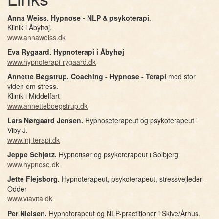
Anna Weiss. Hypnose - NLP & psykoterapi
.
Klinik i Åbyhøj.
www.annaweiss.dk
Eva Rygaard. Hypnoterapi i Åbyhøj
www.hypnoterapi-rygaard.dk
Annette Bøgstrup.
Coaching - Hypnose - Terapi
med stor
viden om stress.
Klinik i Middelfart
www.annetteboegstrup.dk
Lars Nørgaard Jensen.
Hypnoseterapeut og psykoterapeut i
Viby J.
www.lnj-terapi.dk
Jeppe Schjøtz.
Hypnotisør og psykoterapeut i Solbjerg
www.hypnose.dk
Jette Flejsborg.
Hypnoterapeut, psykoterapeut, stressvejleder -
Odder
www.viavita.dk
Per Nielsen.
Hypnoterapeut og NLP-practitioner i Skive/Århus.