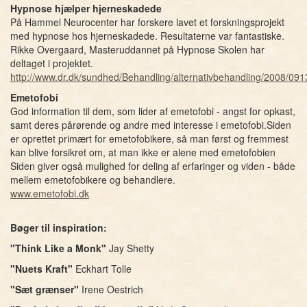
Hypnose hjælper hjerneskadede
På Hammel Neurocenter har forskere lavet et forskningsprojekt
med hypnose hos hjerneskadede. Resultaterne var fantastiske.
Rikke Overgaard, Masteruddannet på Hypnose Skolen har
deltaget i projektet.
http://www.dr.dk/sundhed/Behandling/alternativbehandling/2008/09
Emetofobi
God information til dem, som lider af emetofobi - angst for opkast,
samt deres pårørende og andre med interesse i emetofobi.Siden
er oprettet primært for emetofobikere, så man først og fremmest
kan blive forsikret om, at man ikke er alene med emetofobien
Siden giver også mulighed for deling af erfaringer og viden - både
mellem emetofobikere og behandlere.
www.emetofobi.dk
Bøger til inspiration:
"Think Like a Monk"
Jay Shetty
"Nuets Kraft"
Eckhart Tolle
"Sæt grænser"
Irene Oestrich