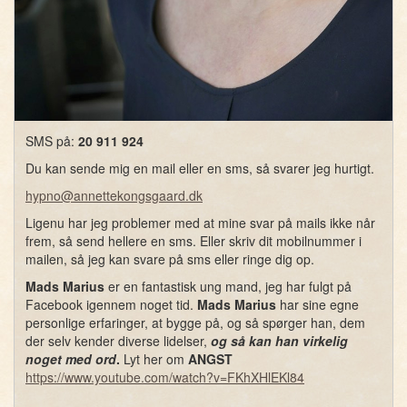
SMS på:
20 911 924
Du kan sende mig en mail eller en sms, så svarer jeg hurtigt.
hypno@annettekongsgaard.dk
Ligenu har jeg problemer med at mine svar på mails ikke når
frem, så send hellere en sms. Eller skriv dit mobilnummer i
mailen, så jeg kan svare på sms eller ringe dig op.
Mads Marius
er en fantastisk ung mand, jeg har fulgt på
Facebook igennem noget tid.
Mads Marius
har sine egne
personlige erfaringer, at bygge på, og så spørger han, dem
der selv kender diverse lidelser,
og så kan han virkelig
noget med ord
.
Lyt her om
ANGST
https://www.youtube.com/watch?v=FKhXHlEKl84