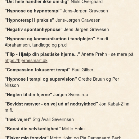
"Det hele handler ikke om dig"
Niels Overgaard
"Hypnose og hypnoterapi"
Jens-Jørgen Gravesen
"Hypnoterapi i praksis"
Jens-Jørgen Gravesen
"Negativ spontanhypnose"
Jens-Jørgen Gravesen
"Hypnose og kommunikation i tandplejen"
Randi
Abrahamsen, tandlæge og ph.d
"Flip - Hjælp din plastiske hjerne..."
Anette Prehn - se mere på
https://hjernesmart.dk
"Compassion fokuseret terapi"
Paul Gilbert
"Hypnose i terapi og supervision"
Grethe Bruun og Per
Nilsson
"Nøglen til din hjerne"
Jørgen Svenstrup
"Bevidst nærvær - en vej ud af nedtrykthed"
Jon Kabat-Zinn
m.fl.
"træk vejret"
Stig Åvall Severinsen
"Boost din selvkærlighed"
Mette Holm
"Elsker mig forevigt"
Mette Holm og Pia Damsgaard Bach